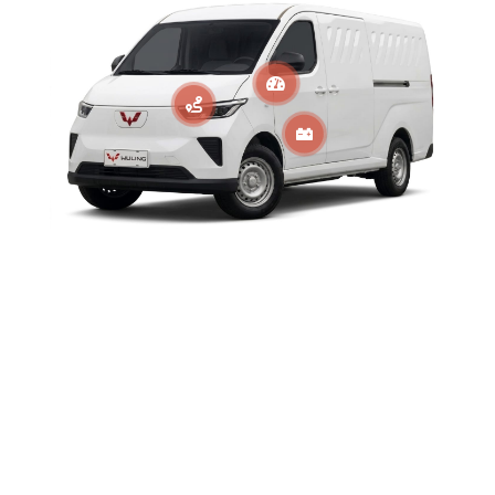


