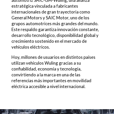
automotriz SAIC-GM-Wuling, una alianza
estratégica vinculada a fabricantes
internacionales de gran trayectoria como
General Motors y SAIC Motor, uno de los
grupos automotrices más grandes del mundo.
Este respaldo garantiza innovación constante,
desarrollo tecnológico, disponibilidad global y
crecimiento sostenido en el mercado de
vehículos eléctricos.
Hoy, millones de usuarios en distintos países
utilizan vehículos Wuling gracias a su
confiabilidad, economía y tecnología,
convirtiendo a la marca en una de las
referencias más importantes en movilidad
eléctrica accesible a nivel internacional.
Video