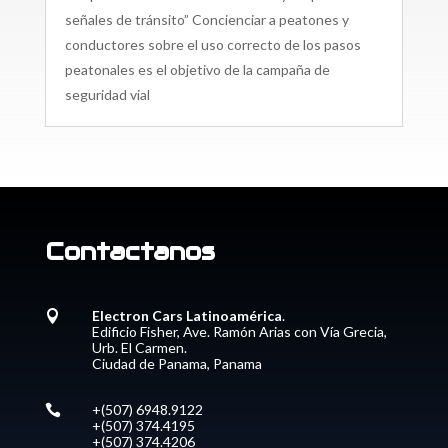
señales de tránsito” Concienciar a peatones y
conductores sobre el uso correcto de los pasos
peatonales es el objetivo de la campaña de
seguridad vial
Contactanos
Electron Cars Latinoamérica
.

Edificio Fisher, Ave. Ramón Arias con Vía Grecia,
Urb. El Carmen.
Ciudad de Panama, Panama
+(507) 6948.9122

+(507) 374.4195
+(507) 374.4206