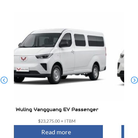
Wuling Yangguang EV Passenger
Wuli
$
23,275.00
+ ITBM
Read more