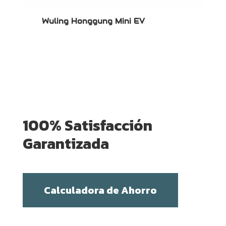
Wuling Bingo S Premium Version
W
100% Satisfacción
Garantizada
Calculadora de Ahorro